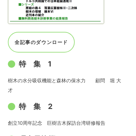
全記事のダウンロード
特 集 1
樹木の水分吸収機能と森林の保水力 顧問 堀 大
才
特 集 2
創立10周年記念 巨樹古木探訪台湾研修報告