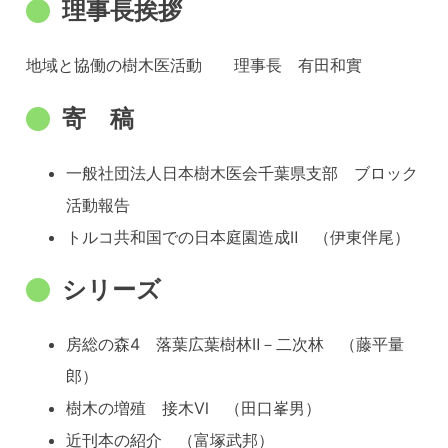
理事長挨拶
地域と協働の樹木医活動 理事長 有田和實
寄 稿
一般社団法人日本樹木医会千葉県支部 ブロック
活動報告
トルコ共和国での日本庭園造成Ⅱ （伊東伴尾）
シリーズ
房総の森4 落葉広葉樹林Ⅱ－二次林 （藤平量
郎）
樹木の増殖 接木Ⅵ （田口峯男）
近刊本の紹介 （富塚武邦）