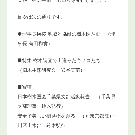
会報「樹の生命」第13号を発行しました。
目次は次の通りです。
●理事長挨拶 地域と協働の樹木医活動 （理
事長 有田和實）
■特集 樹木調査で出逢ったキノコたち
（樹木生態研究会 岩谷美苗）
■寄稿
日本樹木医会千葉県支部活動報告 （千葉県
支部理事 鈴木弘行）
安全で美しい街路樹を創る （元東京都江戸
川区土木部 鈴木弘行）