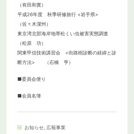
（有田和實）
平成26年度 秋季研修旅行 <岩手県>
（佐々木潔州）
東京湾北部海岸地帯松くい虫被害実態調査
（松原 功）
関東甲信技術講習会 <街路樹診断の経緯と診
断方法> （石橋 亨）
■委員会便り
■会員名簿
お知らせ
,
広報事業