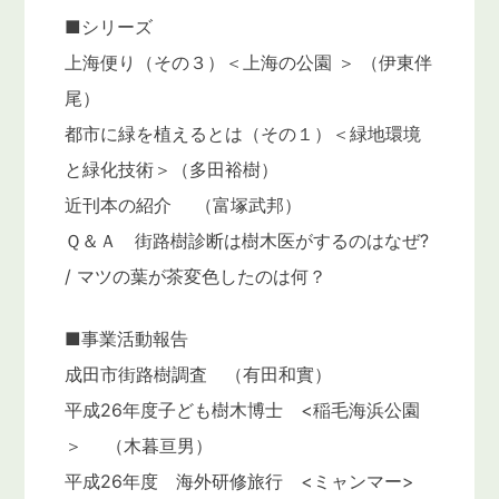
■シリーズ
上海便り（その３）＜上海の公園 ＞ （伊東伴
尾）
都市に緑を植えるとは（その１）＜緑地環境
と緑化技術＞（多田裕樹）
近刊本の紹介 （富塚武邦）
Ｑ＆Ａ 街路樹診断は樹木医がするのはなぜ?
/ マツの葉が茶変色したのは何？
■事業活動報告
成田市街路樹調査 （有田和實）
平成26年度子ども樹木博士 <稲毛海浜公園
＞ （木暮亘男）
平成26年度 海外研修旅行 <ミャンマー>